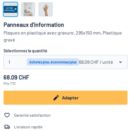
Montrer toutes les catégories
Demande
de
Panneaux d'information
devis
Se
Plaques en plastique avec gravure, 295x150 mm, Plastique
 ne parvenez pas à trouver ce que vous cherchez ?
À vous de j
connecter
gravé
Service
clients
Sélectionnez la quantité
Particulier
/
Entreprise
1
68.09 CHF
/ unité
Achetez plus, économisez plus
68.09 CHF
Français
Prix
TTC
Adapter
Garantie satisfaction
Livraison rapide