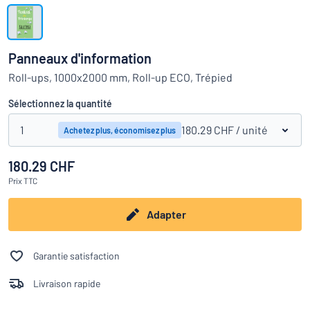
Montrer toutes les catégories
Demande
de
Panneaux d'information
devis
Se
Roll-ups, 1000x2000 mm, Roll-up ECO, Trépied
 ne parvenez pas à trouver ce que vous cherchez ?
À vous de j
connecter
Service
Sélectionnez la quantité
clients
1
180.29 CHF
/ unité
Achetez plus, économisez plus
Particulier
/
Entreprise
180.29 CHF
Prix
TTC
Français
Adapter
Garantie satisfaction
Livraison rapide