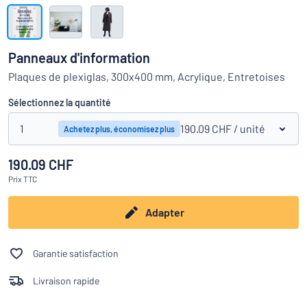
Montrer toutes les catégories
Demande
de
Panneaux d'information
devis
Se
Plaques de plexiglas, 300x400 mm, Acrylique, Entretoises
 ne parvenez pas à trouver ce que vous cherchez ?
À vous de j
connecter
Service
Sélectionnez la quantité
clients
1
190.09 CHF
/ unité
Achetez plus, économisez plus
Particulier
/
Entreprise
190.09 CHF
Prix
TTC
Français
Adapter
Garantie satisfaction
Livraison rapide