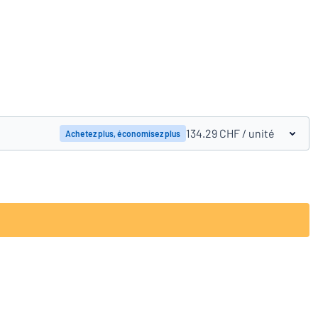
Comparer les produits
134.29 CHF
/ unité
Achetez plus, économisez plus