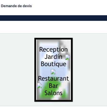
Demande de devis
astique
Plaques double face
Les plus demandés
is
Affiches
Plaques d
luminium
Eco Board
Plaques d'identification
inox
exiglas
Autocol
Plaques en aluminium
hésifs
inspiration plaques
émaillées
Plaques gravées
Bad
étiques
Solide P.E.T.
n
Roll-ups
Panneaux 