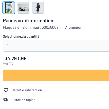
Montrer toutes les catégories
Demande
de
Panneaux d'information
devis
Se
Plaques en aluminium, 300x500 mm, Aluminium
Vous ne parvenez pas 
connecter
Service
Sélectionnez la quantité
clients
1
Particulier
/
Entreprise
134.29 CHF
Prix
TTC
Français
Garantie satisfaction
Livraison rapide