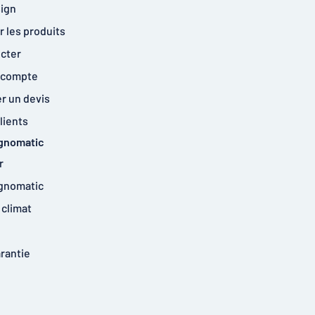
ign
 les produits
cter
 compte
 un devis
lients
ignomatic
r
ignomatic
climat
arantie