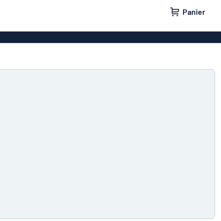
Panier
e maison
Plaques de porte
lants
Plaques boîtes aux lettres
ges
Plaques pas de pub
parking
Nos meilleures ventes