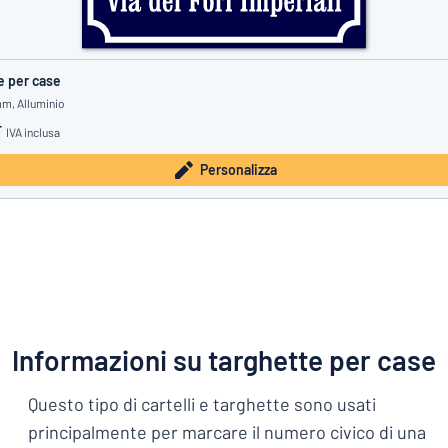
e per case
mm, Alluminio
F
IVA inclusa
Personalizza
Informazioni su targhette per case
Questo tipo di cartelli e targhette sono usati
principalmente per marcare il numero civico di una