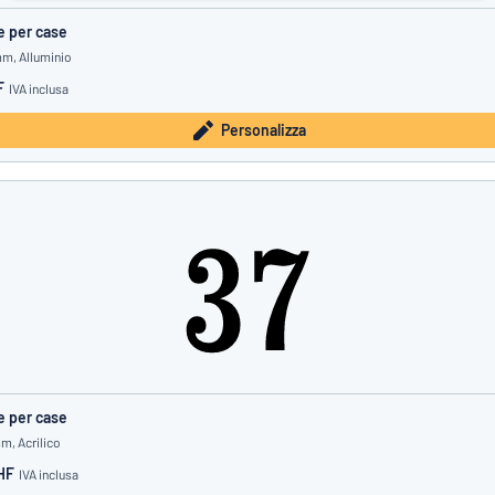
e per case
mm, Alluminio
F
IVA inclusa
Personalizza
e per case
m, Acrilico
HF
IVA inclusa