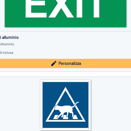
i alluminio
 Alluminio
VA inclusa
Personalizza