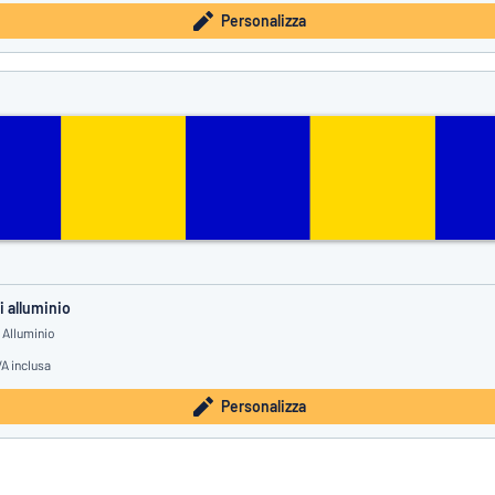
Personalizza
i alluminio
 Alluminio
VA inclusa
Personalizza