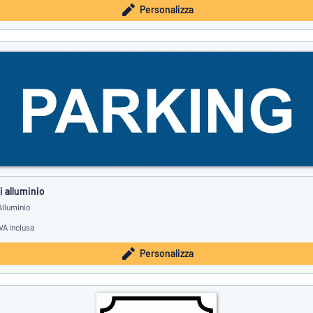
Personalizza
i alluminio
Alluminio
VA inclusa
Personalizza