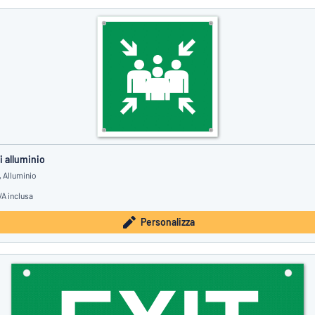
i alluminio
 Alluminio
VA inclusa
Personalizza