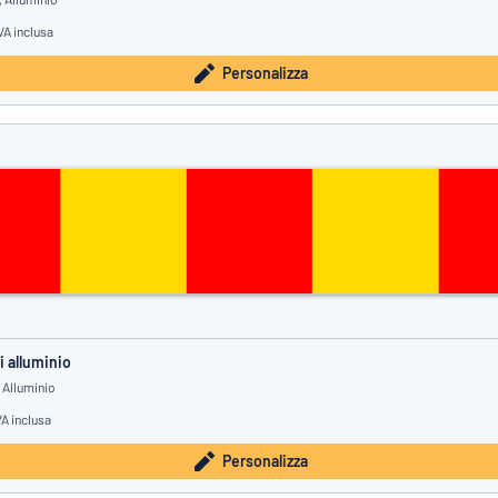
VA inclusa
Personalizza
i alluminio
 Alluminio
VA inclusa
Personalizza