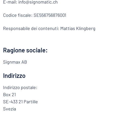
E-mail: info@signomatic.ch
Visualizza tutte le categorie
Richiedi
Codice fiscale: SE556756876001
un
preventivo
Responsabile dei contenuti: Mattias Klingberg
Login
trovi quello che stai cercando?
Avvia la progettazione della targh
Servizio
clienti
Ragione sociale:
Privato
/
Azienda
Signmax AB
Italiano
Indirizzo
Indirizzo postale:
Box 21
SE-433 21 Partille
Svezia