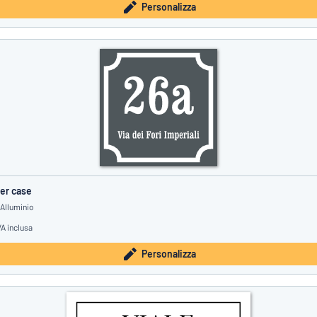
Personalizza
er case
 Alluminio
VA inclusa
Personalizza