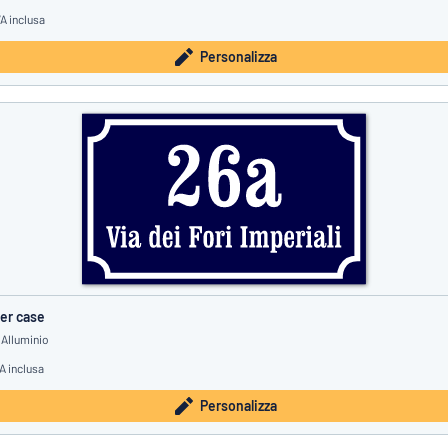
VA inclusa
Personalizza
er case
 Alluminio
A inclusa
Personalizza