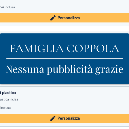
IVA inclusa
Personalizza
 plastica
astica incisa
 inclusa
Personalizza