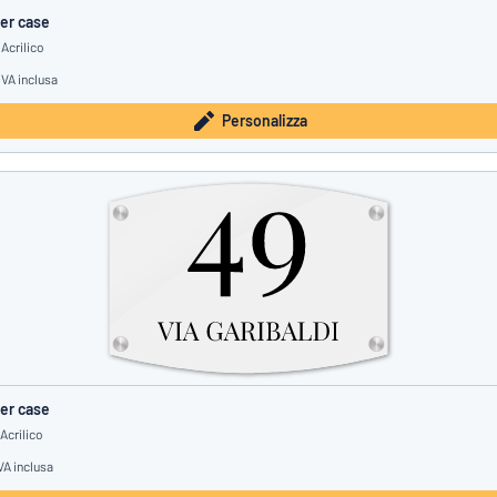
er case
Acrilico
IVA inclusa
Personalizza
er case
Acrilico
VA inclusa