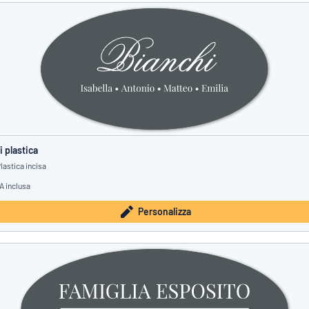
 plastica
lastica incisa
A inclusa
Personalizza