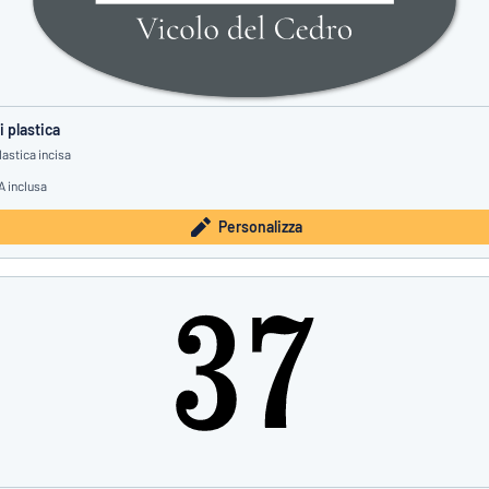
 plastica
lastica incisa
A inclusa
Personalizza