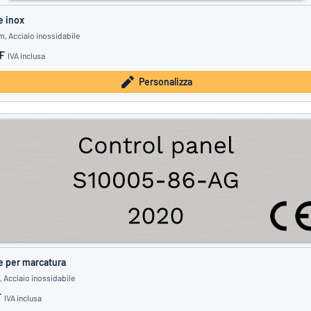
e inox
, Acciaio inossidabile
F
IVA inclusa
Personalizza
e per marcatura
 Acciaio inossidabile
F
IVA inclusa