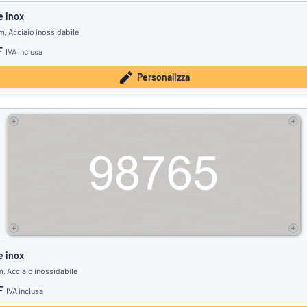
e inox
, Acciaio inossidabile
F
IVA inclusa
Personalizza
e inox
, Acciaio inossidabile
F
IVA inclusa