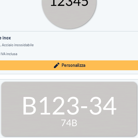
e inox
 Acciaio inossidabile
IVA inclusa
Personalizza