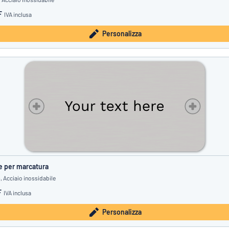
F
IVA inclusa
Personalizza
e per marcatura
 Acciaio inossidabile
F
IVA inclusa
Personalizza