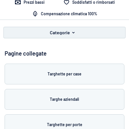
Visualizza tutte le categorie
Prezzi bassi
Soddisfatti o rimborsati
Richiedi
Compensazione climatica 100%
un
preventivo
Login
Categorie
trovi quello che stai cercando?
Avvia la progettazione della targh
Servizio
clienti
Pagine collegate
Privato
/
Azienda
Targhette per case
Italiano
Targhe aziendali
Targhette per porte