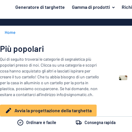
tenuto principale
Generatore di targhette
Gamma di prodotti
Rich
azione della targhetta
Materiale
Targhette di 
Torna
Home
Targhe in leg
Porta e cassetta postale
al
menu
Targhe in PV
Per la casa
Più popolari
Più
Targhe in all
Traffico e veicoli
Qui di seguito troverai le categorie di segnaletica più
popolari
Targhe in ple
popolari presso di noi. Clicca su una categoria e scopri
Materiale
Targhette identificative
cosa hanno acquistato gli altri e lasciati ispirare per
Porta
Adesivi
creare il tuo cartello! Che tu abbia bisogno di un cartello
e
Adesivi
per la casa in alluminio o un cartello per la porta in
cassetta
Striscioni
Per
plastica, possiamo occuparcene. Se hai domande, non
postale
Targhette per animali
esitare a contattarci all'indirizzo info@signomatic.ch.
la
Targhe magn
Traffico
casa
Targhette per bambini
Targhe in ott
e
Avvia la progettazione della targhetta
veicoli
Targhette
Roll up
Ordinare è facile
Consegna rapida
identificative