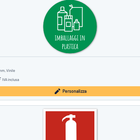
mm, Vinile
F
IVA inclusa
Personalizza