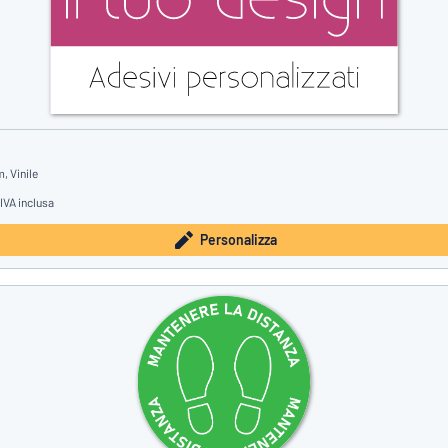
, Vinile
IVA inclusa
Personalizza