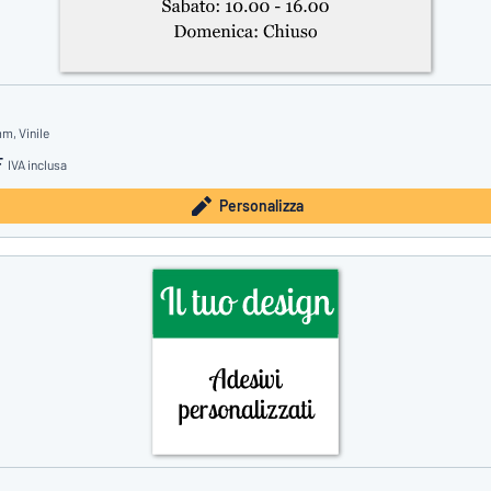
m, Vinile
F
IVA inclusa
Personalizza