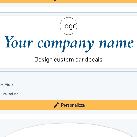
m, Vinile
F
IVA inclusa
Personalizza