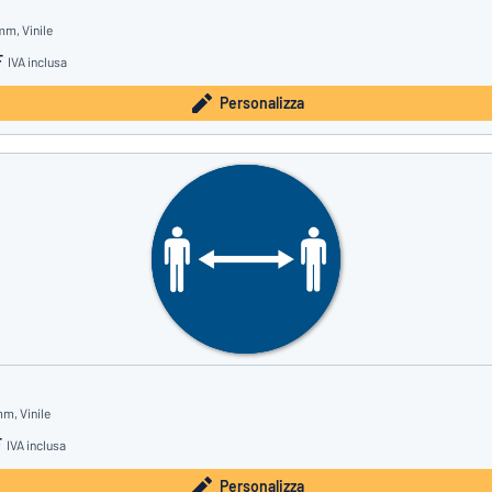
mm, Vinile
F
IVA inclusa
Personalizza
m, Vinile
F
IVA inclusa
Personalizza