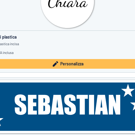
 plastica
astica incisa
VA inclusa
Personalizza