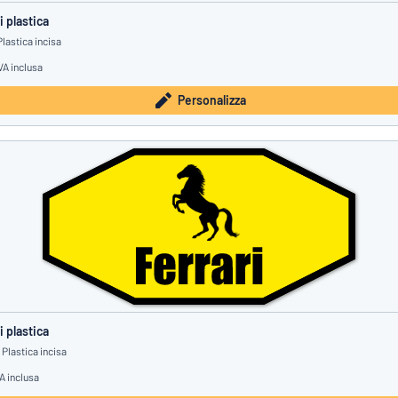
 plastica
lastica incisa
VA inclusa
Personalizza
 plastica
Plastica incisa
A inclusa