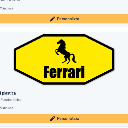
VA inclusa
Personalizza
 plastica
Plastica incisa
VA inclusa
Personalizza