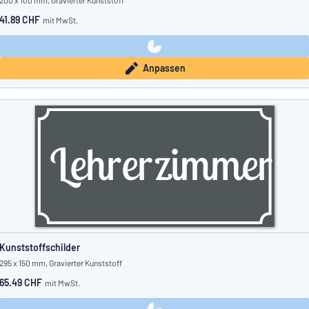
200 x 100 mm, Gravierter Kunststoff
41.89 CHF
mit MwSt.
Anpassen
Kunststoffschilder
295 x 150 mm, Gravierter Kunststoff
65.49 CHF
mit MwSt.