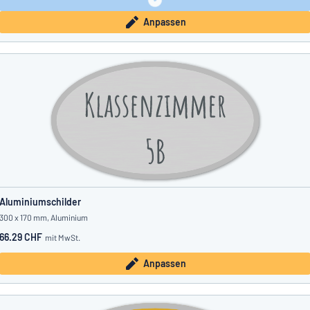
Anpassen
Aluminiumschilder
300 x 170 mm, Aluminium
66.29 CHF
mit MwSt.
Anpassen