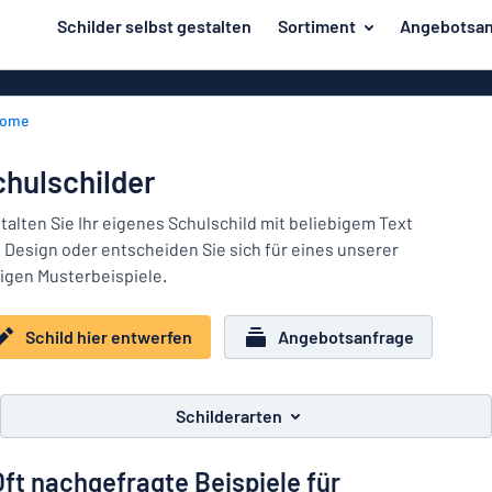
inhalt springen
Schilder selbst gestalten
Sortiment
Angebotsan
ier entwerfen
Herstellung
Gravurschild
Zurück
ome
Bedruckte Sc
Material
zum
Menü
Branche
hulschilder
Unsere
Haus und Heim
Bestseller
talten Sie Ihr eigenes Schulschild mit beliebigem Text
 Design oder entscheiden Sie sich für eines unserer
Herstellung
Büro und Arbeitsplatz
tigen Musterbeispiele.
Verkehr und Fahrzeuge
Material
Schild hier entwerfen
Angebotsanfrage
Aufkleber
Branche
Haus
Namensschilder
und
Schilderarten
Büro
Heim
Kennzeichnung
und
Oft nachgefragte Beispiele für
Arbeitsplatz
Alle Kategorien anzeigen