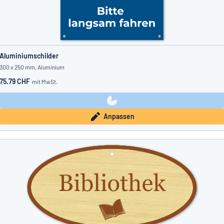
Aluminiumschilder
300 x 250 mm, Aluminium
75.79 CHF
mit MwSt.
Anpassen