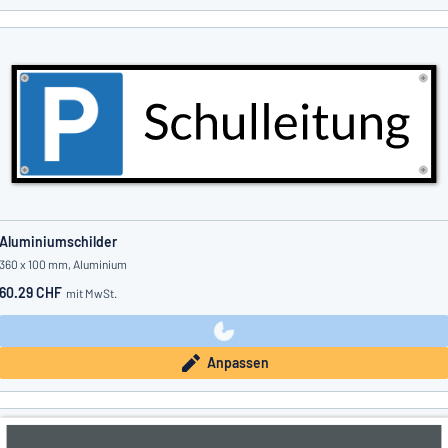
Aluminiumschilder
360 x 100 mm, Aluminium
60.29 CHF
mit MwSt.
Anpassen