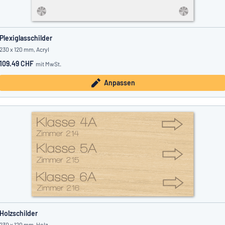
Plexiglasschilder
230 x 120 mm, Acryl
109.49 CHF
mit MwSt.
Anpassen
Holzschilder
230 x 120 mm, Holz