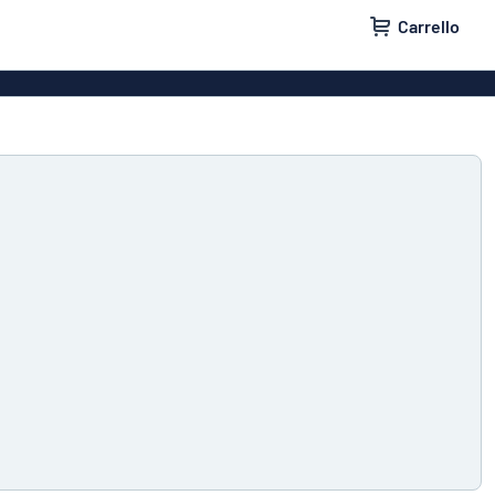
Carrello
per case
Targhe aziendali
per porte
Adesivi
etta della posta
Targhette identificative
cità no grazie
Cartelli di parcheggio