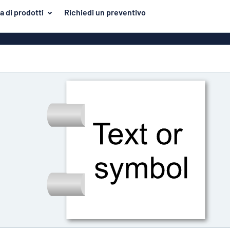
 di prodotti
Richiedi un preventivo
plastica
Targhette incise
Più popolari
no
Cartelloni
Targhette 
C
Targhette inox
uminio
Targhe in alluminio
come le targhe
xiglass
smaltate
Targhette 
Targhe ritagliate
etiche
Targhette per cass
one
Targhette pubbli