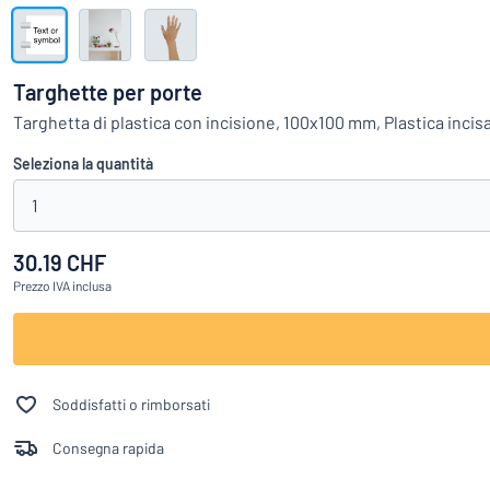
Visualizza tutte le categorie
Richiedi
un
Targhette per porte
preventivo
Login
Targhetta di plastica con incisione, 100x100 mm, Plastica incis
Non trovi quello che 
Servizio
Seleziona la quantità
clienti
1
Privato
/
Azienda
30.19 CHF
Prezzo
IVA inclusa
Italiano
Soddisfatti o rimborsati
Consegna rapida