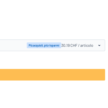
Confronta prodotti""
30.19 CHF
/ articolo
Più acquisti, più risparmi