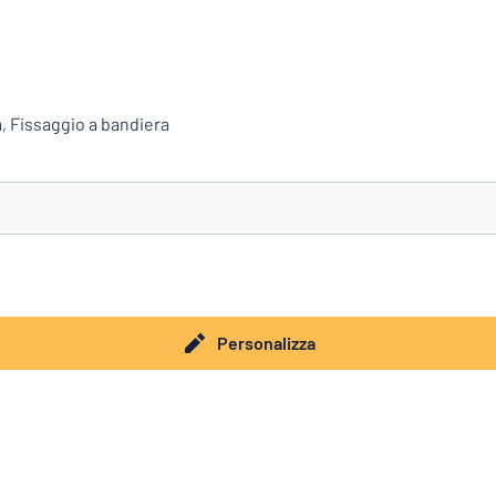
a, Fissaggio a bandiera
stai cercando?
Avvia la progettazione della targhetta
Personalizza