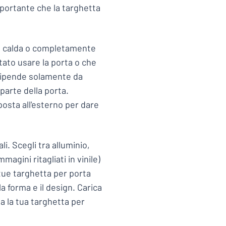
mportante che la targhetta
 e calda o completamente
ato usare la porta o che
o dipende solamente da
parte della porta.
osta all'esterno per dare
i. Scegli tra alluminio,
mmagini ritagliati in vinile)
e tue targhetta per porta
la forma e il design. Carica
a la tua targhetta per