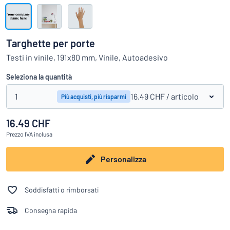
Visualizza tutte le categorie
Richiedi
un
Targhette per porte
preventivo
Login
Testi in vinile, 191x80 mm, Vinile, Autoadesivo
trovi quello che stai cercando?
Avvia la progettazione della targh
Servizio
Seleziona la quantità
clienti
1
16.49 CHF
/ articolo
Più acquisti, più risparmi
Privato
/
Azienda
16.49 CHF
Prezzo
IVA inclusa
Italiano
Personalizza
Soddisfatti o rimborsati
Consegna rapida