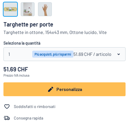
Visualizza tutte le categorie
Richiedi
un
Targhette per porte
preventivo
Login
Targhette in ottone, 154x43 mm, Ottone lucido, Vite
trovi quello che stai cercando?
Avvia la progettazione della targh
Servizio
Seleziona la quantità
clienti
1
51.69 CHF
/ articolo
Più acquisti, più risparmi
Privato
/
Azienda
51.69 CHF
Prezzo
IVA inclusa
Italiano
Personalizza
Soddisfatti o rimborsati
Consegna rapida