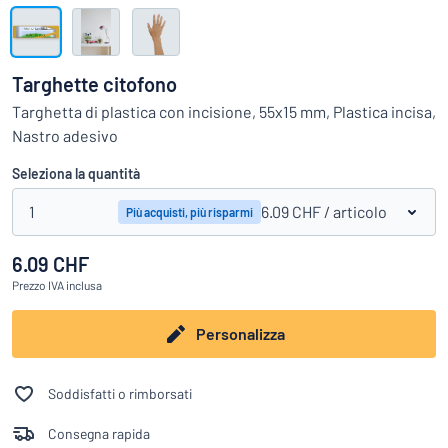
Visualizza tutte le categorie
Richiedi
un
Targhette citofono
preventivo
Login
Targhetta di plastica con incisione, 55x15 mm, Plastica incisa,
trovi quello che stai cercando?
Avvia la progettazione della targh
Nastro adesivo
Servizio
clienti
Seleziona la quantità
Privato
/
Azienda
1
6.09 CHF
/ articolo
Più acquisti, più risparmi
6.09 CHF
Italiano
Prezzo
IVA inclusa
Personalizza
Soddisfatti o rimborsati
Consegna rapida