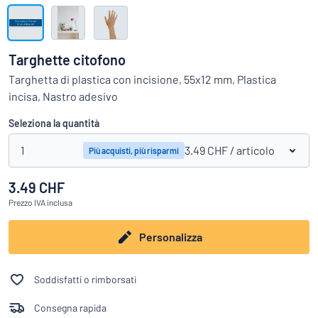
Visualizza tutte le categorie
Richiedi
un
Targhette citofono
preventivo
Login
Targhetta di plastica con incisione, 55x12 mm, Plastica
trovi quello che stai cercando?
Avvia la progettazione della targh
incisa, Nastro adesivo
Servizio
clienti
Seleziona la quantità
Privato
/
Azienda
1
3.49 CHF
/ articolo
Più acquisti, più risparmi
3.49 CHF
Italiano
Prezzo
IVA inclusa
Personalizza
Soddisfatti o rimborsati
Consegna rapida