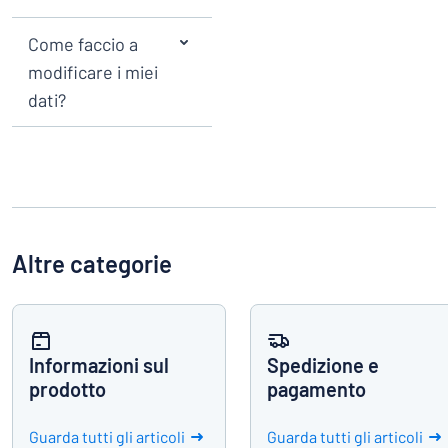
Visualizza tutte le categorie
Richiedi
Come faccio a
un
modificare i miei
preventivo
dati?
Login
trovi quello che stai cercando?
Avvia la progettazione della targh
Servizio
clienti
Privato
/
Azienda
Altre categorie
Italiano
Informazioni sul
Spedizione e
prodotto
pagamento
Guarda tutti gli articoli
Guarda tutti gli articoli